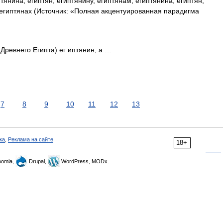
тянина, египтян, египтянину, египтянам, египтянина, египтян,
 египтянах (Источник: «Полная акцентуированная парадигма
 Древнего Египта) ег иптянин, а …
7
8
9
10
11
12
13
ка
,
Реклама на сайте
18+
omla,
Drupal,
WordPress, MODx.