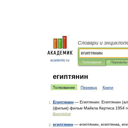
Словари и энциклоп
academic.ru
Толкования
Переводы
египтянин
Толкование
Перевод
Книги
Египтянин
— Египтянин: Египтянин (ал
1
(фильм) фильм Майкла Кертиса 1954 г
Википедия
египтянин
— египтянин, египтянка, еги
2