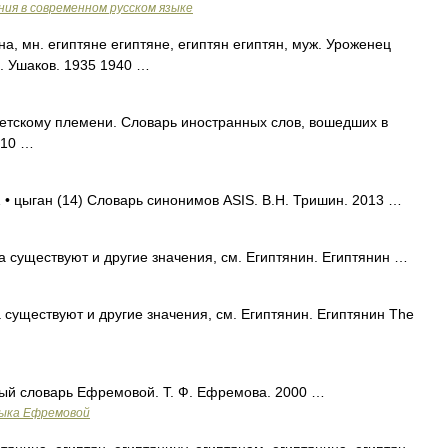
ия в современном русском языке
 мн. египтяне египтяне, египтян египтян, муж. Уроженец
Н. Ушаков. 1935 1940 …
тскому племени. Словарь иностранных слов, вошедших в
910 …
 • цыган (14) Словарь синонимов ASIS. В.Н. Тришин. 2013 …
 существуют и другие значения, см. Египтянин. Египтянин …
 существуют и другие значения, см. Египтянин. Египтянин The
вый словарь Ефремовой. Т. Ф. Ефремова. 2000 …
зыка Ефремовой