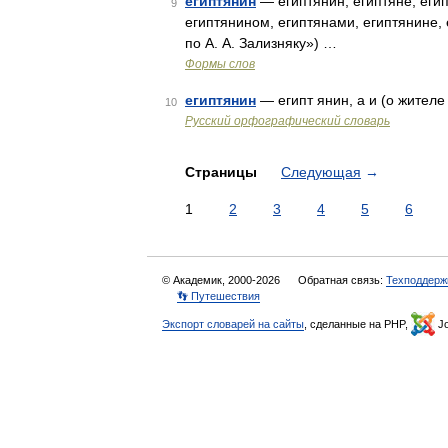
египтянин
— египтянин, египтяне, егип
9
египтянином, египтянами, египтянине,
по А. А. Зализняку») …
Формы слов
египтянин
— египт янин, а и (о жителе
10
Русский орфографический словарь
Страницы
Следующая
→
1
2
3
4
5
6
© Академик, 2000-2026
Обратная связь:
Техподдерж
👣 Путешествия
Экспорт словарей на сайты
, сделанные на PHP,
Jo