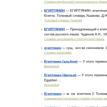
Словарь трудностей произношения и ударен
ЕГИПТЯНИН
— ЕГИПТЯНИН, египтянина,
3
Египта. Толковый словарь Ушакова. Д.
Толковый словарь Ушакова
ЕГИПТЯНИН
— Принадлежащий к египе
4
состав русского языка. Чудинов А.Н., 1
Словарь иностранных слов русского языка
египтянин
— сущ., кол во синонимов: 1
5
Словарь синонимов
Египтянин (альбом)
— У этого термина
6
Википедия
Египтянин (фильм)
— У этого термина
7
Egyptian …
Википедия
Египтянин
— м. см. египтяне 2. Толко
8
Современный толковый словарь русского я