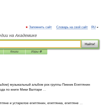
Запомнить сайт
Словарь на свой сайт
RU
едии на Академике
Найти!
Книги
Игры ⚽
ьбом) музыкальный альбом рок группы Пикник Египтянин
ода по книге Мики Валтари …
птяне и устарелое египтянин, египтянка, египтяне …